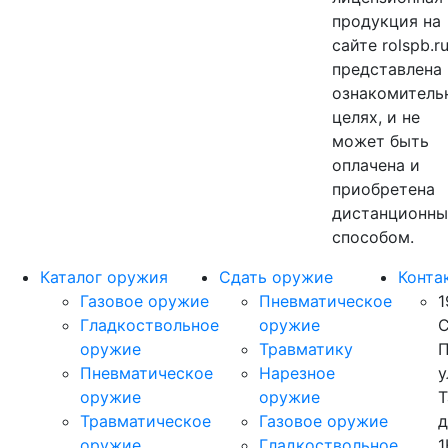
продукция на
сайте rolspb.r
представлена 
ознакомитель
целях, и не
может быть
оплачена и
приобретена
дистанционн
способом.
Каталог оружия
Сдать оружие
Конта
Газовое оружие
Пневматическое
1
Гладкоствольное
оружие
С
оружие
Травматику
П
Пневматическое
Нарезное
у
оружие
оружие
Т
Травматическое
Газовое оружие
д
оружие
Гладкоствольное
1