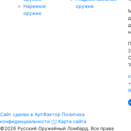
Нарезное
оружие
М
оружие
д
д
н
П
2
С
1
i
+
9
Сайт сделан в АртФактор
Политика
конфиденциальности
Карта сайта
©2026 Русский Оружейный Ломбард. Все права