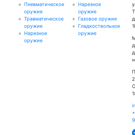
Пневматическое
Нарезное
у
оружие
оружие
Т
Травматическое
Газовое оружие
д
оружие
Гладкоствольное
1
Нарезное
оружие
М
оружие
д
д
н
П
2
С
1
i
+
9