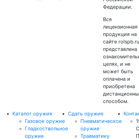
Федерации.
Вся
лицензионная
продукция на
сайте rolspb.r
представлена 
ознакомитель
целях, и не
может быть
оплачена и
приобретена
дистанционн
способом.
Каталог оружия
Сдать оружие
Конта
Газовое оружие
Пневматическое
1
Гладкоствольное
оружие
С
оружие
Травматику
П