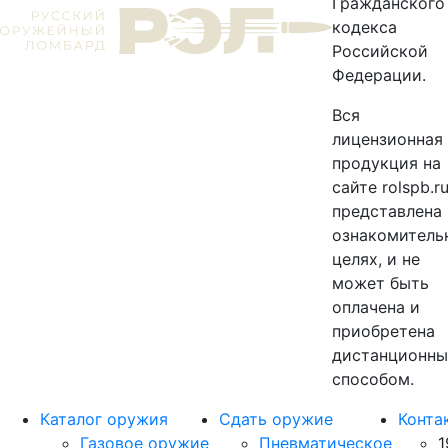
Гражданского
кодекса
Российской
Федерации.
Вся
лицензионная
продукция на
сайте rolspb.r
представлена 
ознакомитель
целях, и не
может быть
оплачена и
приобретена
дистанционн
способом.
Каталог оружия
Сдать оружие
Конта
Газовое оружие
Пневматическое
1