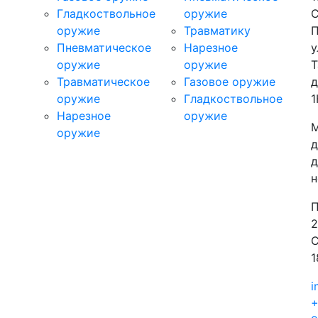
Гладкоствольное
оружие
С
оружие
Травматику
П
Пневматическое
Нарезное
у
оружие
оружие
Т
Травматическое
Газовое оружие
д
оружие
Гладкоствольное
1
Нарезное
оружие
М
оружие
д
д
н
П
2
С
1
i
+