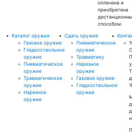
оплачена и
приобретена
дистанционн
способом.
Каталог оружия
Сдать оружие
Конта
Газовое оружие
Пневматическое
1
Гладкоствольное
оружие
С
оружие
Травматику
П
Пневматическое
Нарезное
у
оружие
оружие
Т
Травматическое
Газовое оружие
д
оружие
Гладкоствольное
1
Нарезное
оружие
М
оружие
д
д
н
П